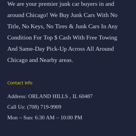
We are your premier junk car buyers in and
around Chicago! We Buy Junk Cars With No
Title, No Keys, No Tires & Junk Cars In Any
Condition For Top $ Cash With Free Towing
And Same-Day Pick-Up Across All Around
Chicago and Nearby areas.
Contact Info
Address: ORLAND HILLS , IL 60487
Call Us: (708) 719-9909
Mon – Sun: 6:30 AM – 10:00 PM