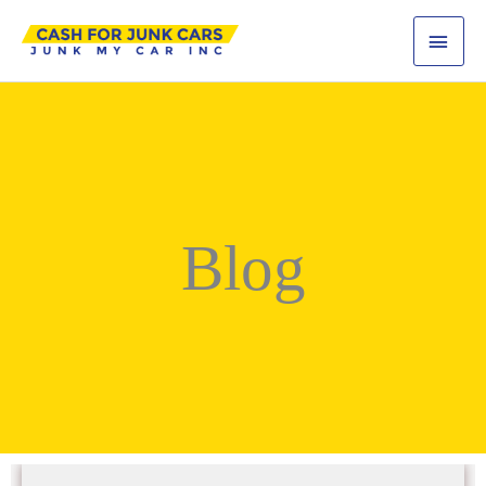
Skip
MAI
to
content
MEN
Blog