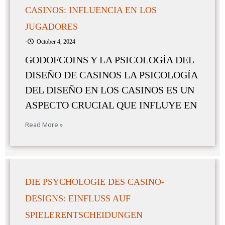
CASINOS: INFLUENCIA EN LOS
JUGADORES
•
October 4, 2024
GODOFCOINS Y LA PSICOLOGÍA DEL
DISEÑO DE CASINOS LA PSICOLOGÍA
DEL DISEÑO EN LOS CASINOS ES UN
ASPECTO CRUCIAL QUE INFLUYE EN
Read More »
DIE PSYCHOLOGIE DES CASINO-
DESIGNS: EINFLUSS AUF
SPIELERENTSCHEIDUNGEN